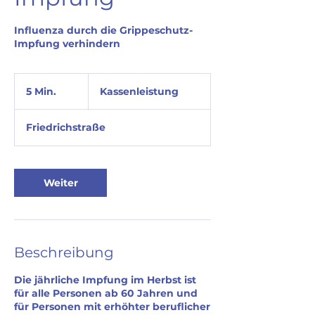
Influenza durch die Grippeschutz-
Impfung verhindern
Kassenleistung
5 Min.
5
Kassenleistung
M
i
Friedrichstraße
n
.
Weiter
Beschreibung
Die jährliche Impfung im Herbst ist
für alle Personen ab 60 Jahren und
für Personen mit erhöhter beruflicher